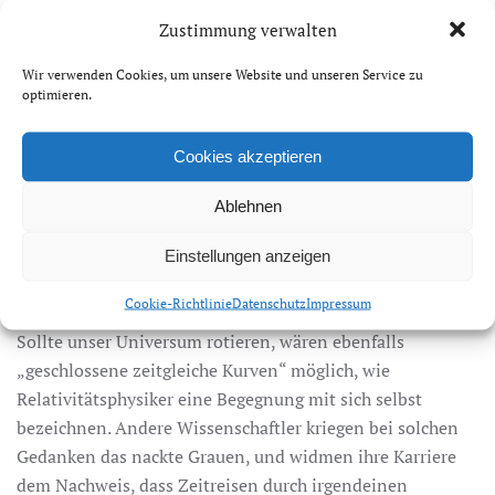
Zustimmung verwalten
Einstein hat uns gezeigt, dass Reisen in die Zukunft
möglich sind. Wir müssen uns nur in eine Rakete setzen
Wir verwenden Cookies, um unsere Website und unseren Service zu
und fast mit Lichtgeschwindigkeit durch das All fliegen,
optimieren.
um quasi den Zeitraffermodus in die Zukunft
einzuschalten, bis wir unseren alt gewordenen Zwilling
Cookies akzeptieren
auf der Erde wiedersehen.
Ablehnen
Reisen in die Vergangenheit zu bewerkstelligen, ist
ungleich komplizierter, aber theoretisch nicht unmöglich.
Einstellungen anzeigen
Es braucht allerdings dazu einige exotische kosmische
Cookie-Richtlinie
Datenschutz
Impressum
Phänomene, wie Wurmlöcher oder kosmische Strings.
Sollte unser Universum rotieren, wären ebenfalls
„geschlossene zeitgleiche Kurven“ möglich, wie
Relativitätsphysiker eine Begegnung mit sich selbst
bezeichnen. Andere Wissenschaftler kriegen bei solchen
Gedanken das nackte Grauen, und widmen ihre Karriere
dem Nachweis, dass Zeitreisen durch irgendeinen