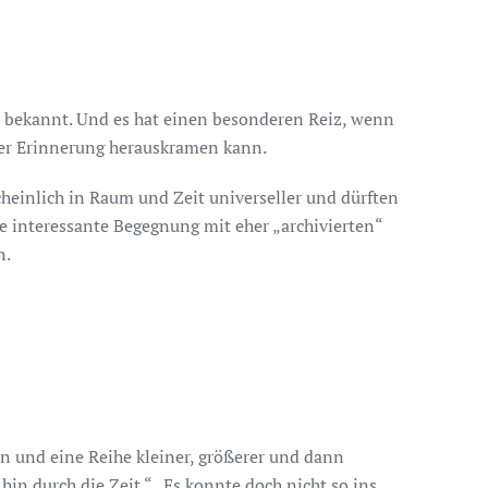
h bekannt. Und es hat einen besonderen Reiz, wenn
ner Erinnerung herauskramen kann.
einlich in Raum und Zeit universeller und dürften
ine interessante Begegnung mit eher „archivierten“
n.
en und eine Reihe kleiner, größerer und dann
in durch die Zeit.“ „Es konnte doch nicht so ins