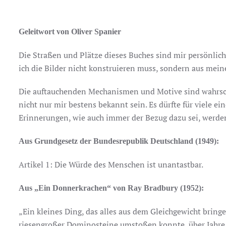
Geleitwort von Oliver Spanier
Die Straßen und Plätze dieses Buches sind mir persönlic
ich die Bilder nicht konstruieren muss, sondern aus mei
Die auftauchenden Mechanismen und Motive sind wahrsch
nicht nur mir bestens bekannt sein. Es dürfte für viele e
Erinnerungen, wie auch immer der Bezug dazu sei, werde
Aus Grundgesetz der Bundesrepublik Deutschland (1949):
Artikel 1: Die Würde des Menschen ist unantastbar.
Aus „Ein Donnerkrachen“ von Ray Bradbury (1952):
„Ein kleines Ding, das alles aus dem Gleichgewicht bring
riesengroßer Dominosteine umstoßen konnte, über Jahre h