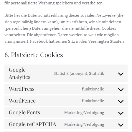
für personalisierte Werbung speichern und verarbeiten.
Bitte lies die Datenschutzerklärung dieser sozialen Netzwerke (die
sich regelmäßig ändern kann), um zu erfahren, wie sie mit deinen
(persönlichen) Daten umgehen, die sie mithilfe dieser Cookies
verarbeiten. Die abgerufenen Daten werden so weit wie möglich
anonymisiert. Facebook hat seinen Sitz in den Vereinigten Staaten
6. Platzierte Cookies
Google
Statistik (anonym), Statistik
Analytics
Consent
to
WordPress
funktionelle
service
Consent
google-
to
WordFence
funktionelle
analytics
Consent
service
to
wordpress
Google Fonts
Marketing/Verfolgung
Consent
service
to
wordfence
Google reCAPTCHA
Marketing/Verfolgung
Consent
service