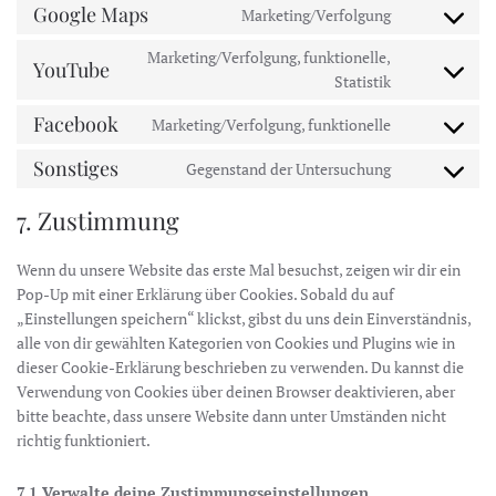
to
google-
Google Maps
Marketing/Verfolgung
Consent
service
fonts
to
google-
Marketing/Verfolgung, funktionelle,
YouTube
service
recaptcha
Consent
Statistik
google-
to
Facebook
maps
Marketing/Verfolgung, funktionelle
service
Consent
youtube
to
Sonstiges
Gegenstand der Untersuchung
Consent
service
to
facebook
7. Zustimmung
service
sonstiges
Wenn du unsere Website das erste Mal besuchst, zeigen wir dir ein
Pop-Up mit einer Erklärung über Cookies. Sobald du auf
„Einstellungen speichern“ klickst, gibst du uns dein Einverständnis,
alle von dir gewählten Kategorien von Cookies und Plugins wie in
dieser Cookie-Erklärung beschrieben zu verwenden. Du kannst die
Verwendung von Cookies über deinen Browser deaktivieren, aber
bitte beachte, dass unsere Website dann unter Umständen nicht
richtig funktioniert.
7.1 Verwalte deine Zustimmungseinstellungen